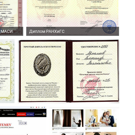
я МАСИ
Диплом РАНХиГС