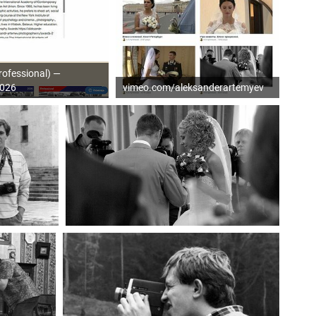
ofessional) —
2026
vimeo.com/aleksanderartemyev